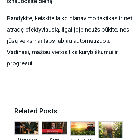
išnaudosite dieną.
Bandykite, keiskite laiko planavimo taktikas ir net
atradę efektyviausią, ilgai joje neužsibūkite, nes
jūsų veiksmai taps labiau automatizuoti.
Vadinasi, mažiau vietos liks kūrybiškumui ir
progresui.
Related Posts