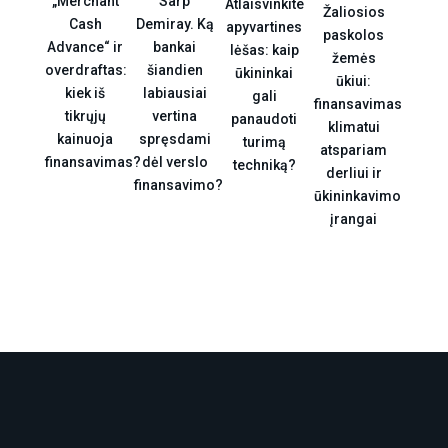
„Merchant
Sarp
Atlaisvinkite
Žaliosios
Cash
Demiray. Ką
apyvartines
paskolos
Advance“ ir
bankai
lėšas: kaip
žemės
overdraftas:
šiandien
ūkininkai
ūkiui:
kiek iš
labiausiai
gali
finansavimas
tikrųjų
vertina
panaudoti
klimatui
kainuoja
spręsdami
turimą
atspariam
finansavimas?
dėl verslo
techniką?
derliui ir
finansavimo?
ūkininkavimo
įrangai