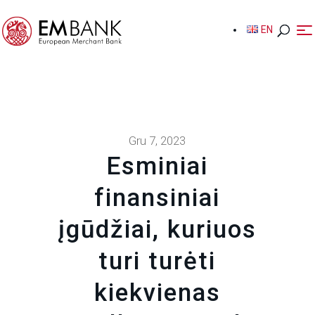
EN
EN
Gru 7, 2023
Esminiai
finansiniai
įgūdžiai, kuriuos
turi turėti
kiekvienas