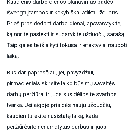
Kasdienis darbo dienos planavimas padės
išvengti įtampos ir kokybiškai atlikti užduotis.
Prieš prasidedant darbo dienai, apsvarstykite,
ką norite pasiekti ir sudarykite užduočių sąrašą.
Taip galėsite išlaikyti fokusą ir efektyviai naudoti
laiką.
Bus dar paprasčiau, jei, pavyzdžiui,
pirmadieniais skirsite laiko būsimų savaitės
darbų peržiūrai ir juos susidėliosite svarbos
tvarka. Jei eigoje prisidės naujų užduočių,
kasdien turėkite nusistatę laiką, kada
peržiūrėsite nenumatytus darbus ir juos