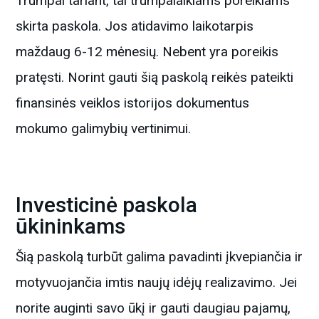
Trumpai tariant, tai trumpalaikiams poreikiams
skirta paskola. Jos atidavimo laikotarpis
maždaug 6-12 mėnesių. Nebent yra poreikis
pratęsti. Norint gauti šią paskolą reikės pateikti
finansinės veiklos istorijos dokumentus
mokumo galimybių vertinimui.
Investicinė paskola
ūkininkams
Šią paskolą turbūt galima pavadinti įkvepiančia ir
motyvuojančia imtis naujų idėjų realizavimo. Jei
norite auginti savo ūkį ir gauti daugiau pajamų,