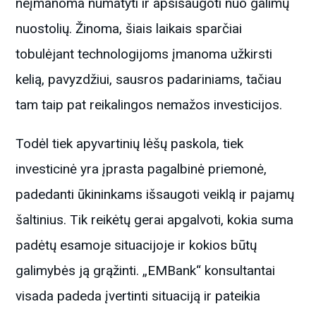
neįmanoma numatyti ir apsisaugoti nuo galimų
nuostolių. Žinoma, šiais laikais sparčiai
tobulėjant technologijoms įmanoma užkirsti
kelią, pavyzdžiui, sausros padariniams, tačiau
tam taip pat reikalingos nemažos investicijos.
Todėl tiek apyvartinių lėšų paskola, tiek
investicinė yra įprasta pagalbinė priemonė,
padedanti ūkininkams išsaugoti veiklą ir pajamų
šaltinius. Tik reikėtų gerai apgalvoti, kokia suma
padėtų esamoje situacijoje ir kokios būtų
galimybės ją grąžinti. „EMBank“ konsultantai
visada padeda įvertinti situaciją ir pateikia