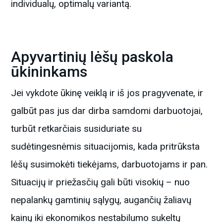
individualų, optimalų variantą.
Apyvartinių lėšų paskola
ūkininkams
Jei vykdote ūkinę veiklą ir iš jos pragyvenate, ir
galbūt pas jus dar dirba samdomi darbuotojai,
turbūt retkarčiais susiduriate su
sudėtingesnėmis situacijomis, kada pritrūksta
lėšų susimokėti tiekėjams, darbuotojams ir pan.
Situacijų ir priežasčių gali būti visokių – nuo
nepalankų gamtinių sąlygų, augančių žaliavų
kainų iki ekonomikos nestabilumo sukeltų