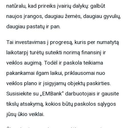
natūralu, kad prireiks įvairių dalykų: galbūt
naujos įrangos, daugiau žemės, daugiau gyvulių,
daugiau pastatų ir pan.
Tai investavimas į progresą, kuris per numatytą
laikotarpį turėtų suteikti norimą finansinį ir
veiklos augimą. Todėl ir paskola teikiama
pakankamai ilgam laikui, priklausomai nuo
veiklos plano ir įsigyjamų objektų paskirties.
Susisiekite su „EMBank“ darbuotojais ir gausite
tikslų atsakymą, kokios būtų paskolos sąlygos
jūsų ūkio veiklai.