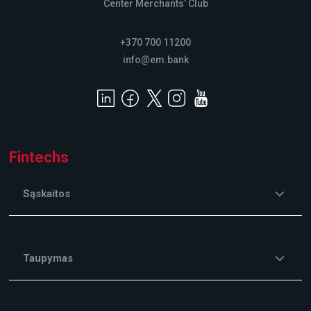
Center Merchants’ Club
+370 700 11200
info@em.bank
Fintechs
Sąskaitos
Taupymas