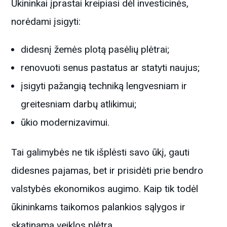
Ūkininkai įprastai kreipiasi dėl investicinės,
norėdami įsigyti:
didesnį žemės plotą pasėlių plėtrai;
renovuoti senus pastatus ar statyti naujus;
įsigyti pažangią techniką lengvesniam ir
greitesniam darbų atlikimui;
ūkio modernizavimui.
Tai galimybės ne tik išplėsti savo ūkį, gauti
didesnes pajamas, bet ir prisidėti prie bendro
valstybės ekonomikos augimo. Kaip tik todėl
ūkininkams taikomos palankios sąlygos ir
skatinama veiklos plėtra.