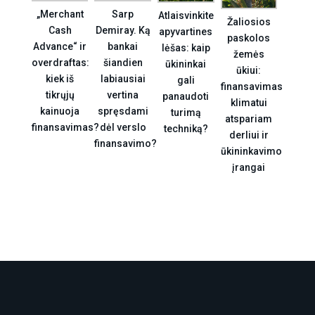
„Merchant
Sarp
Atlaisvinkite
Žaliosios
Cash
Demiray. Ką
apyvartines
paskolos
Advance“ ir
bankai
lėšas: kaip
žemės
overdraftas:
šiandien
ūkininkai
ūkiui:
kiek iš
labiausiai
gali
finansavimas
tikrųjų
vertina
panaudoti
klimatui
kainuoja
spręsdami
turimą
atspariam
finansavimas?
dėl verslo
techniką?
derliui ir
finansavimo?
ūkininkavimo
įrangai