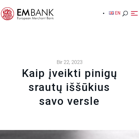
EN
EN
Bir 22, 2023
Kaip įveikti pinigų
srautų iššūkius
savo versle