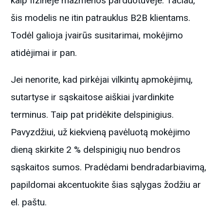
kaip fizinėje mažmenos parduotuvėje. Tačiau,
šis modelis ne itin patrauklus B2B klientams.
Todėl galioja įvairūs susitarimai, mokėjimo
atidėjimai ir pan.
Jei nenorite, kad pirkėjai vilkintų apmokėjimų,
sutartyse ir sąskaitose aiškiai įvardinkite
terminus. Taip pat pridėkite delspinigius.
Pavyzdžiui, už kiekvieną pavėluotą mokėjimo
dieną skirkite 2 % delspinigių nuo bendros
sąskaitos sumos. Pradėdami bendradarbiavimą,
papildomai akcentuokite šias sąlygas žodžiu ar
el. paštu.