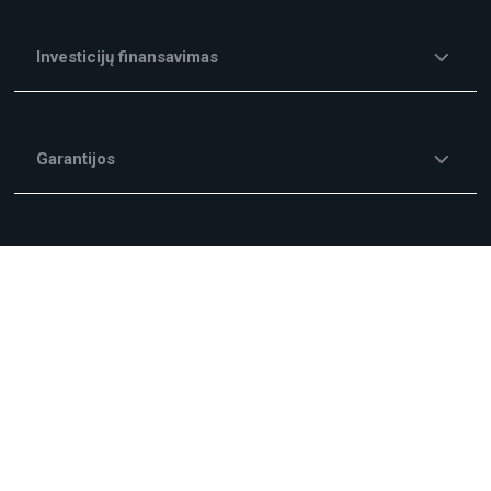
Investicijų finansavimas
Garantijos
Kitos finansavimo paslaugos
Mokesčiai ir Komisiniai
Kampanijos