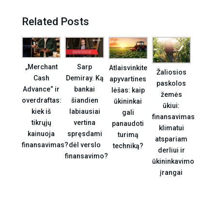
Related Posts
„Merchant
Sarp
Atlaisvinkite
Žaliosios
Cash
Demiray. Ką
apyvartines
paskolos
Advance“ ir
bankai
lėšas: kaip
žemės
overdraftas:
šiandien
ūkininkai
ūkiui:
kiek iš
labiausiai
gali
finansavimas
tikrųjų
vertina
panaudoti
klimatui
kainuoja
spręsdami
turimą
atspariam
finansavimas?
dėl verslo
techniką?
derliui ir
finansavimo?
ūkininkavimo
įrangai