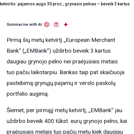
ketvirtis: pajamos augo 30 proc., grynasis pelnas – beveik 3 kartus
Summarise with AI
Pirmą šių metų ketvirtį „European Merchant
Bank“ („EMBank“) uždirbo beveik 3 kartus
daugiau grynojo pelno nei praėjusiais metais
tuo pačiu laikotarpiu. Bankas taip pat skaičiuoja
pastebimą grynųjų pajamų ir verslo paskolų
portfelio augimą.
Šiemet, per pirmąjį metų ketvirtį, „EMBank“ jau
uždirbo beveik 400 tūkst. eurų grynojo pelno, kai
praėjusiais metais tuo pačiu metu kiek daugiau