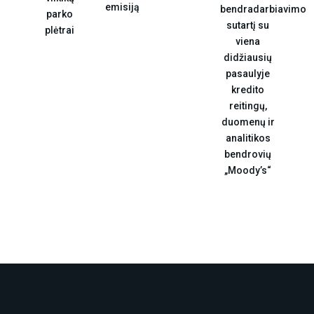
emisiją
bendradarbiavimo
parko
sutartį su
plėtrai
viena
didžiausių
pasaulyje
kredito
reitingų,
duomenų ir
analitikos
bendrovių
„Moody’s“