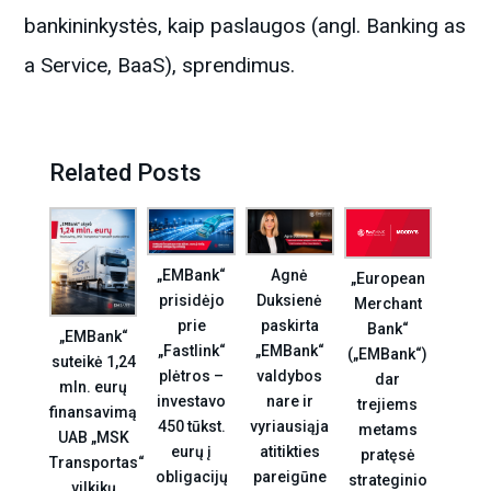
bankininkystės, kaip paslaugos (angl. Banking as
a Service, BaaS), sprendimus.
Related Posts
Agnė
„EMBank“
„European
Duksienė
prisidėjo
Merchant
paskirta
prie
Bank“
„EMBank“
„EMBank“
„Fastlink“
(„EMBank“)
suteikė 1,24
valdybos
plėtros –
dar
mln. eurų
nare ir
investavo
trejiems
finansavimą
vyriausiąja
450 tūkst.
metams
UAB „MSK
atitikties
eurų į
pratęsė
Transportas“
pareigūne
obligacijų
strateginio
vilkikų