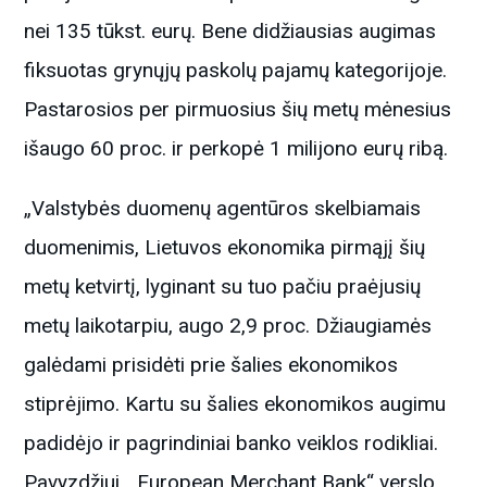
nei 135 tūkst. eurų. Bene didžiausias augimas
fiksuotas grynųjų paskolų pajamų kategorijoje.
Pastarosios per pirmuosius šių metų mėnesius
išaugo 60 proc. ir perkopė 1 milijono eurų ribą.
„Valstybės duomenų agentūros skelbiamais
duomenimis, Lietuvos ekonomika pirmąjį šių
metų ketvirtį, lyginant su tuo pačiu praėjusių
metų laikotarpiu, augo 2,9 proc. Džiaugiamės
galėdami prisidėti prie šalies ekonomikos
stiprėjimo. Kartu su šalies ekonomikos augimu
padidėjo ir pagrindiniai banko veiklos rodikliai.
Pavyzdžiui, „European Merchant Bank“ verslo