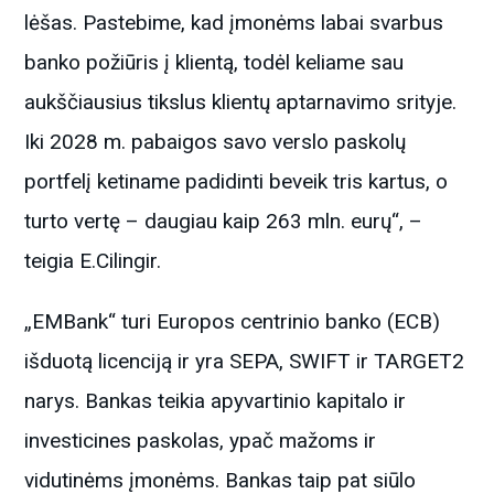
lėšas. Pastebime, kad įmonėms labai svarbus
banko požiūris į klientą, todėl keliame sau
aukščiausius tikslus klientų aptarnavimo srityje.
Iki 2028 m. pabaigos savo verslo paskolų
portfelį ketiname padidinti beveik tris kartus, o
turto vertę – daugiau kaip 263 mln. eurų“, –
teigia E.Cilingir.
„EMBank“ turi Europos centrinio banko (ECB)
išduotą licenciją ir yra SEPA, SWIFT ir TARGET2
narys. Bankas teikia apyvartinio kapitalo ir
investicines paskolas, ypač mažoms ir
vidutinėms įmonėms. Bankas taip pat siūlo