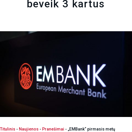
beveik 3 kartus
Titulinis
-
Naujienos
-
Pranešimai
-
„EMBank“ pirmasis metų