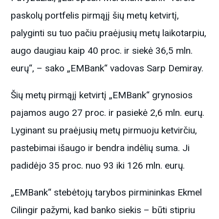
paskolų portfelis pirmąjį šių metų ketvirtį,
palyginti su tuo pačiu praėjusių metų laikotarpiu,
augo daugiau kaip 40 proc. ir siekė 36,5 mln.
eurų“, – sako „EMBank“ vadovas Sarp Demiray.
Šių metų pirmąjį ketvirtį „EMBank“ grynosios
pajamos augo 27 proc. ir pasiekė 2,6 mln. eurų.
Lyginant su praėjusių metų pirmuoju ketvirčiu,
pastebimai išaugo ir bendra indėlių suma. Ji
padidėjo 35 proc. nuo 93 iki 126 mln. eurų.
„EMBank“ stebėtojų tarybos pirmininkas Ekmel
Cilingir pažymi, kad banko siekis – būti stipriu