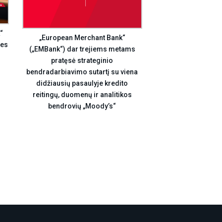
“
„European Merchant Bank“
ies
(„EMBank“) dar trejiems metams
pratęsė strateginio
bendradarbiavimo sutartį su viena
didžiausių pasaulyje kredito
reitingų, duomenų ir analitikos
bendrovių „Moody’s“