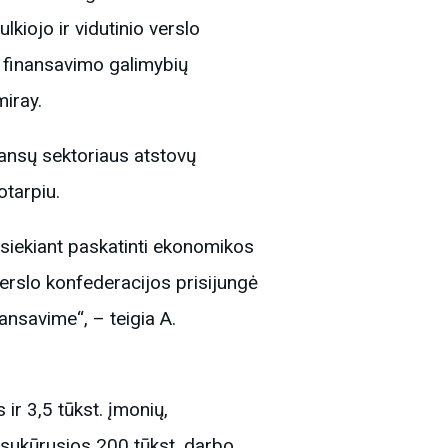
lkiojo ir vidutinio verslo
 finansavimo galimybių
iray.
ansų sektoriaus atstovų
otarpiu.
 siekiant paskatinti ekonomikos
 verslo konfederacijos prisijungė
ansavime“, – teigia A.
 ir 3,5 tūkst. įmonių,
 sukūrusios 200 tūkst. darbo