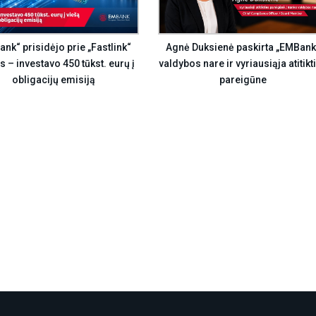
Agnė Duksienė paskirta „EMBank
nk“ prisidėjo prie „Fastlink“
valdybos nare ir vyriausiąja atitikt
s – investavo 450 tūkst. eurų į
pareigūne
obligacijų emisiją