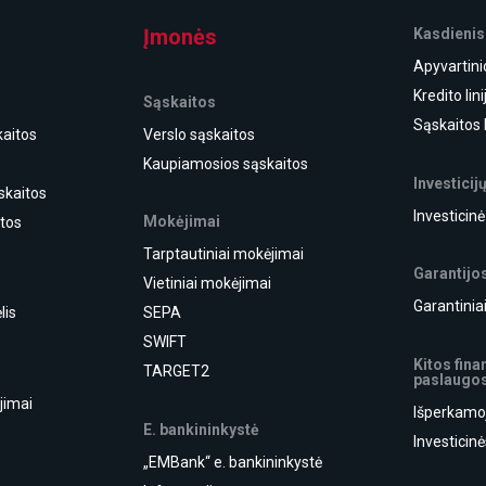
Įmonės
Kasdienis
Apyvartini
Kredito lini
Sąskaitos
Sąskaitos 
aitos
Verslo sąskaitos
Kaupiamosios sąskaitos
Investicij
skaitos
Investicin
Mokėjimai
itos
Tarptautiniai mokėjimai
Garantijo
Vietiniai mokėjimai
Garantiniai
lis
SEPA
SWIFT
Kitos fin
TARGET2
paslaugo
jimai
Išperkamo
E. bankininkystė
i
Investicin
„EMBank“ e. bankininkystė