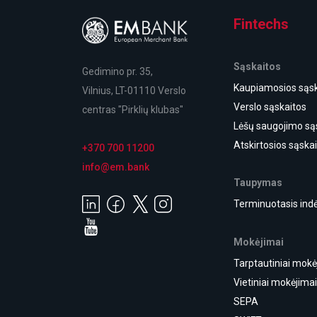
Fintechs
Sąskaitos
Gedimino pr. 35,
Kaupiamosios sąsk
Vilnius, LT-01110 Verslo
Verslo sąskaitos
centras "Pirklių klubas"
Lėšų saugojimo są
Atskirtosios sąska
+370 700 11200
info@em.bank
Taupymas
Terminuotasis indė
Mokėjimai
Tarptautiniai mokė
Vietiniai mokėjima
SEPA