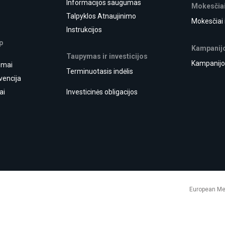
Informacijos saugumas
Mokesčiai
Talpyklos Atnaujinimo
Mokesčiai 
Instrukcijos
p
Kampanij
Taupymas ir investicijos
Kampanijo
jimai
Terminuotasis indėlis
vencija
ai
Investicinės obligacijos
European Mer