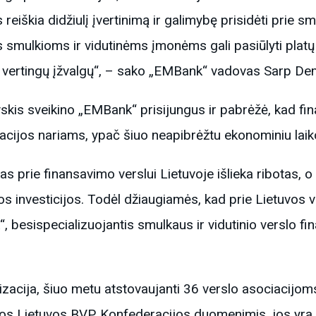
iškia didžiulį įvertinimą ir galimybę prisidėti prie smu
smulkioms ir vidutinėms įmonėms gali pasiūlyti platų
 vertingų įžvalgų“, – sako „EMBank“ vadovas Sarp Dem
is sveikino „EMBank“ prisijungus ir pabrėžė, kad fin
acijos nariams, ypač šiuo neapibrėžtu ekonominiu laik
prie finansavimo verslui Lietuvoje išlieka ribotas, o
ngos investicijos. Todėl džiaugiamės, kad prie Lietuvos
 besispecializuojantis smulkaus ir vidutinio verslo fin
nizacija, šiuo metu atstovaujanti 36 verslo asociacijoms
visos Lietuvos BVP. Konfederacijos duomenimis, jos yra