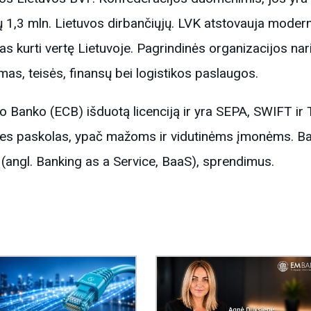
isų 1,3 mln. Lietuvos dirbančiųjų. LVK atstovauja moder
as kurti vertę Lietuvoje. Pagrindinės organizacijos nar
mas, teisės, finansų bei logistikos paslaugos.
o Banko (ECB) išduotą licenciją ir yra SEPA, SWIFT ir
cines paskolas, ypač mažoms ir vidutinėms įmonėms. Ba
 (angl. Banking as a Service, BaaS), sprendimus.