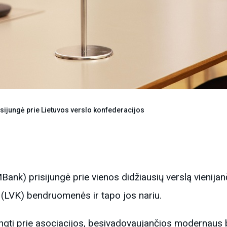
sijungė prie Lietuvos verslo konfederacijos
nk) prisijungė prie vienos didžiausių verslą vienijanč
 (LVK) bendruomenės ir tapo jos nariu.
ngti prie asociacijos, besivadovaujančios modernaus 