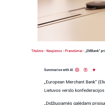
Titulinis
-
Naujienos
-
Pranešimai
-
„EMBank“ pri
Summarise with AI
„European Merchant Bank“ (EMBa
Lietuvos verslo konfederacijos
„Didžiuojamės galėdami prisiju