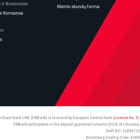
 ir Komisiniai
Kliento skundų forma
ir Komisiniai
os
s
chant Bank UAB (EMBank) is licensed by European Central Bank (
License No. 3
)
.
EMBank participates in the deposit guarantee scheme (DGS) of Lithuania.
Swift BIC: EUEBLT22
Bloomberg Dealing Code: EUEB