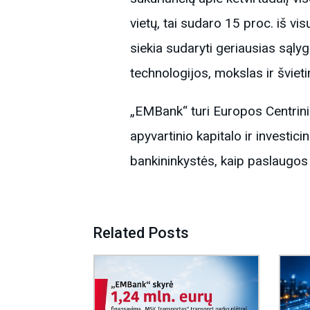
vietų, tai sudaro 15 proc. iš v
siekia sudaryti geriausias sąlyg
technologijos, mokslas ir švieti
„EMBank“ turi Europos Centrini
apyvartinio kapitalo ir investi
bankininkystės, kaip paslaugos
Related Posts