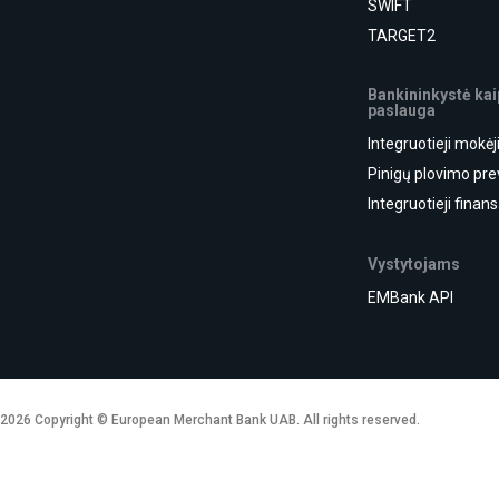
SWIFT
TARGET2
Bankininkystė kai
paslauga
Integruotieji mokė
Pinigų plovimo pre
Integruotieji finans
Vystytojams
EMBank API
2026 Copyright © European Merchant Bank UAB. All rights reserved.