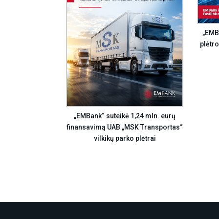
„EMBa
plėtro
„EMBank“ suteikė 1,24 mln. eurų
finansavimą UAB „MSK Transportas“
vilkikų parko plėtrai