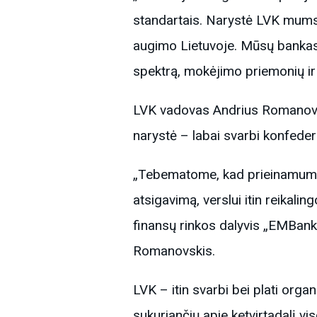
standartais. Narystė LVK mums re
augimo Lietuvoje. Mūsų bankas 
spektrą, mokėjimo priemonių ir
LVK vadovas Andrius Romanovsk
narystė – labai svarbi konfeder
„Tebematome, kad prieinamumas 
atsigavimą, verslui itin reikali
finansų rinkos dalyvis „EMBank“,
Romanovskis.
LVK – itin svarbi bei plati orga
sukuriančių apie ketvirtadalį 