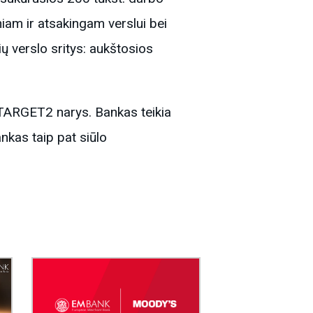
niam ir atsakingam verslui bei
ių verslo sritys: aukštosios
 TARGET2 narys. Bankas teikia
nkas taip pat siūlo