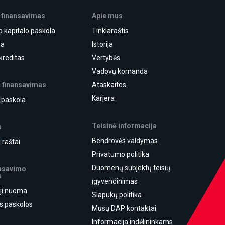
 finansavimas
Apie mus
o kapitalo paskola
Tinklaraštis
ja
Istorija
kreditas
Vertybės
Vadovų komanda
ų finansavimas
Ataskaitos
Karjera
ė paskola
Teisinė informacija
s
Bendrovės valdymas
 raštai
Privatumo politika
Duomenų subjektų teisių
ansavimo
s
įgyvendinimas
ji nuoma
Slapukų politika
ės paskolos
Mūsų DAP kontaktai
Informacija indėlininkams