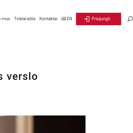
e mus
Tinklaraštis
Kontaktai
EN
Prisijungti
s verslo