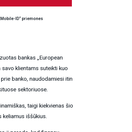
i „Mobile-ID“ priemones
alizuotas bankas „European
 savo klientams suteikti kuo
 prie banko, naudodamiesi itin
 kituose sektoriuose.
inamiškas, taigi kiekvienas šio
os keliamus iššūkius.