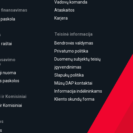
Vadovų komanda
ų finansavimas
Ataskaitos
Karjera
ė paskola
Teisinė informacija
s
Bendrovės valdymas
 raštai
Privatumo politika
Duomenų subjektų teisių
ansavimo
s
įgyvendinimas
ji nuoma
Slapukų politika
ės paskolos
Mūsų DAP kontaktai
Informacija indėlininkams
 ir Komisiniai
Kliento skundų forma
ir Komisiniai
os
s