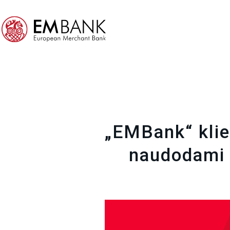
„EMBank“ klien
naudodami 