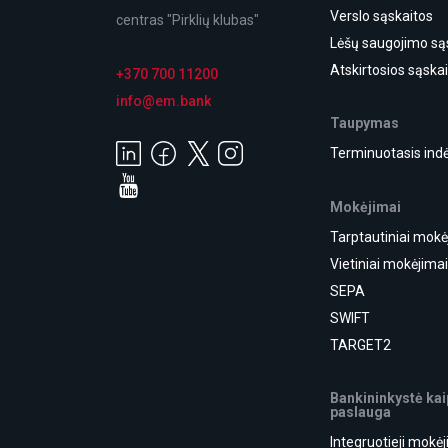
Verslo sąskaitos
centras "Pirklių klubas"
Lėšų saugojimo są
Atskirtosios sąska
+370 700 11200
info@em.bank
Taupymas
Terminuotasis indė
Mokėjimai
Tarptautiniai mokė
Vietiniai mokėjima
SEPA
SWIFT
TARGET2
Bankininkystė kai
paslauga
Integruotieji mokė