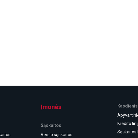
Įmonės
Kasdienis
Apyvartini
Kredito lini
Sąskaitos
Sąskaitos 
aitos
Verslo sąskaitos