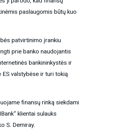
es ji parodo, kad finansų
ankinėmis paslaugomis būtų kuo
bės patvirtinimo įrankiu
ungti prie banko naudojantis
nternetinės bankininkystės ir
ES valstybėse ir turi tokią
zuojame finansų rinką siekdami
MBank“ klientai sulauks
ko S. Demiray.