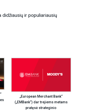
 didžiausių ir populiariausių
“
„European Merchant Bank“
ies
(„EMBank“) dar trejiems metams
pratęsė strateginio