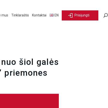
e mus
Tinklaraštis
Kontaktai
EN
Prisijungti
 nuo šiol galės
“ priemones