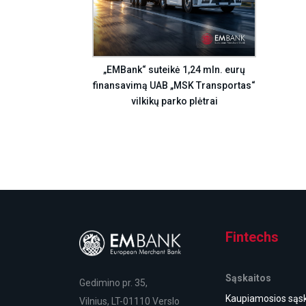
„EMBank“ suteikė 1,24 mln. eurų
finansavimą UAB „MSK Transportas“
vilkikų parko plėtrai
Fintechs
Sąskaitos
Gedimino pr. 35,
Kaupiamosios sąsk
Vilnius, LT-01110 Verslo