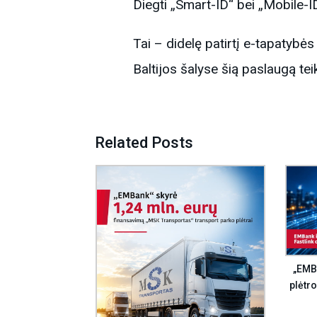
Diegti „Smart-ID“ bei „Mobile-I
Tai – didelę patirtį e-tapatybės
Baltijos šalyse šią paslaugą tei
Related Posts
„EMBa
plėtro