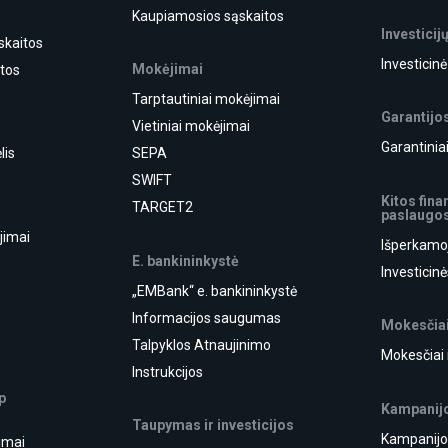
Kaupiamosios sąskaitos
Investicij
skaitos
Investicin
Mokėjimai
itos
Tarptautiniai mokėjimai
Garantijo
Vietiniai mokėjimai
Garantiniai
lis
SEPA
SWIFT
Kitos fin
TARGET2
paslaugo
jimai
Išperkamo
E. bankininkystė
i
Investicin
„EMBank“ e. bankininkystė
Informacijos saugumas
Mokesčiai
Talpyklos Atnaujinimo
Mokesčiai 
Instrukcijos
p
Kampanij
Taupymas ir investicijos
Kampanijo
jimai