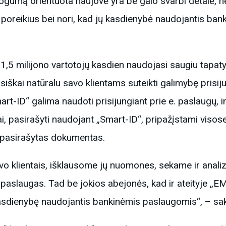
atogumą orientuota naujovė yra be galo svarbi detalė, n
ntų poreikius bei nori, kad jų kasdienybė naudojantis b
1,5 milijono vartotojų kasdien naudojasi saugiu tapaty
iškai natūralu savo klientams suteikti galimybę prisij
rt-ID“ galima naudoti prisijungiant prie e. paslaugų, i
 pasirašyti naudojant „Smart-ID“, pripažįstami visose 
ka pasirašytas dokumentas.
 klientais, išklausome jų nuomones, sekame ir anali
 paslaugas. Tad be jokios abejonės, kad ir ateityje „E
kasdienybę naudojantis bankinėmis paslaugomis“, – sa