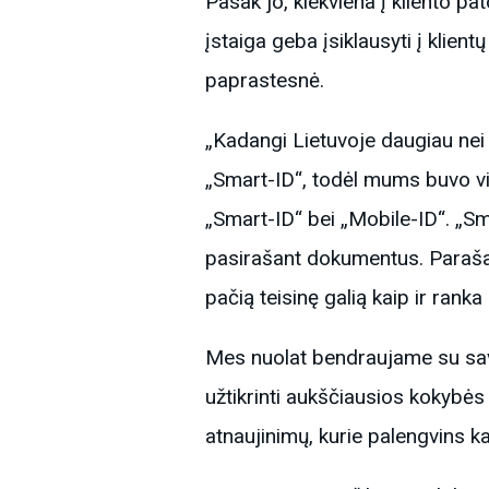
Pasak jo, kiekviena į kliento p
įstaiga geba įsiklausyti į klie
paprastesnė.
„Kadangi Lietuvoje daugiau nei 
„Smart-ID“, todėl mums buvo vis
„Smart-ID“ bei „Mobile-ID“. „Sma
pasirašant dokumentus. Parašai,
pačią teisinę galią kaip ir ran
Mes nuolat bendraujame su savo
užtikrinti aukščiausios kokybės
atnaujinimų, kurie palengvins 