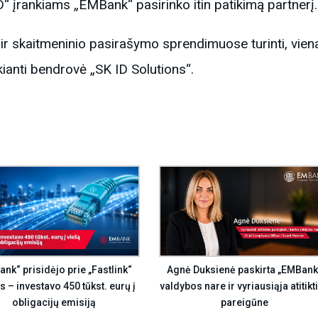
D“ įrankiams „EMBank“ pasirinko itin patikimą partnerį.
 ir skaitmeninio pasirašymo sprendimuose turinti, viena
kianti bendrovė „SK ID Solutions“.
Agnė Duksienė paskirta „EMBank
nk“ prisidėjo prie „Fastlink“
valdybos nare ir vyriausiąja atitikt
s – investavo 450 tūkst. eurų į
pareigūne
obligacijų emisiją