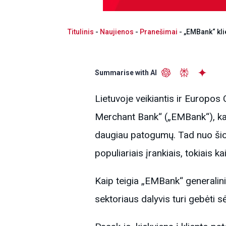
Titulinis
-
Naujienos
-
Pranešimai
-
„EMBank“ kli
Summarise with AI
Lietuvoje veikiantis ir Europos
Merchant Bank“ („EMBank“), kaip
daugiau patogumų. Tad nuo šiol 
populiariais įrankiais, tokiais k
Kaip teigia „EMBank“ generalinis
sektoriaus dalyvis turi gebėti s