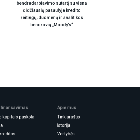
bendradarbiavimo sutartį su viena
didžiausių pasaulyje kredito
reitingų, duomenų ir analitikos
bendrovių „Moody’s“
 finansavimas
Apie mus
o kapitalo paskola
Tinklaraštis
ja
Istorija
kreditas
Vertybės