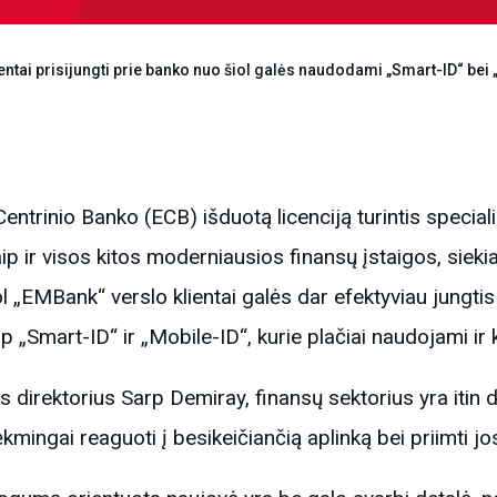
entai prisijungti prie banko nuo šiol galės naudodami „Smart-ID“ be
 Centrinio Banko (ECB) išduotą licenciją turintis speci
 ir visos kitos moderniausios finansų įstaigos, siekia
„EMBank“ verslo klientai galės dar efektyviau jungtis
aip „Smart-ID“ ir „Mobile-ID“, kurie plačiai naudojami ir
 direktorius Sarp Demiray, finansų sektorius yra itin d
ėkmingai reaguoti į besikeičiančią aplinką bei priimti j