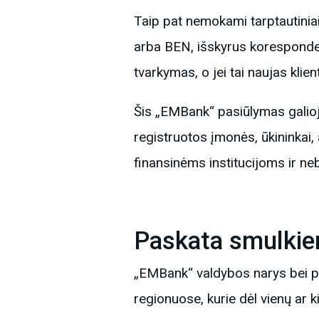
Taip pat nemokami tarptautiniai
arba BEN, išskyrus koresponde
tvarkymas, o jei tai naujas klie
Šis „EMBank“ pasiūlymas galioj
registruotos įmonės, ūkininkai,
finansinėms institucijoms ir n
Paskata smulkie
„EMBank“ valdybos narys bei pa
regionuose, kurie dėl vienų ar 