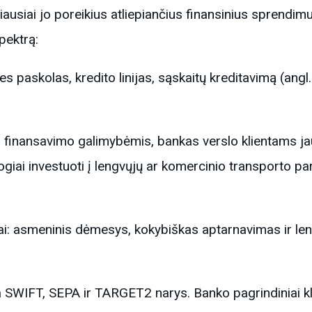
eriausiai jo poreikius atliepiančius finansinius spre
pektrą:
ines paskolas, kredito linijas, sąskaitų kreditavimą (ang
finansavimo galimybėmis, bankas verslo klientams jau 
giai investuoti į lengvųjų ar komercinio transporto par
ai: asmeninis dėmesys, kokybiškas aptarnavimas ir le
ra SWIFT, SEPA ir TARGET2 narys. Banko pagrindiniai kl