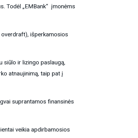
ndimus. Todėl „EMBank“ įmonėms
l. overdraft), išperkamosios
siūlo ir lizingo paslaugą,
ko atnaujinimą, taip pat į
ngvai suprantamos finansinės
ientai veikia apdirbamosios