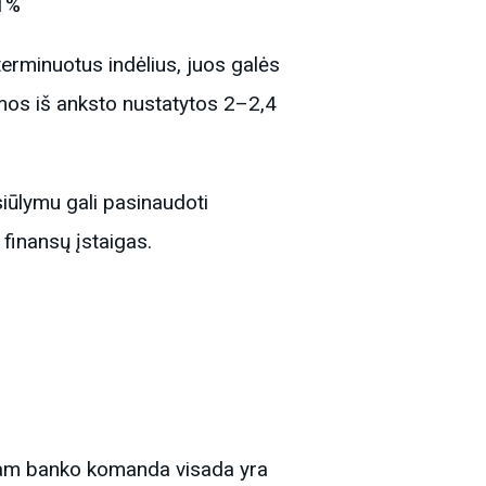
91%
terminuotus indėlius, juos galės
omos iš anksto nustatytos 2–2,4
siūlymu gali pasinaudoti
 finansų įstaigas.
riam banko komanda visada yra