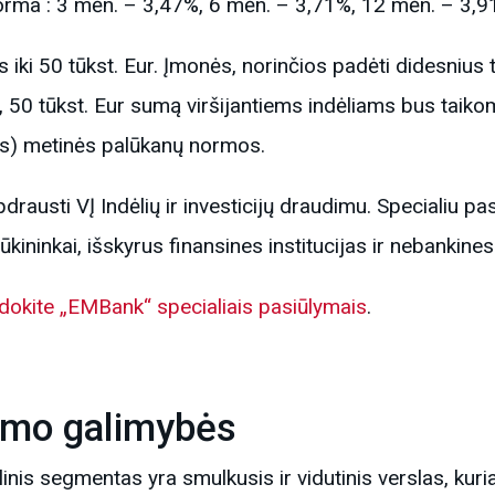
rma : 3 mėn. – 3,47%, 6 mėn. – 3,71%, 12 mėn. – 3,
 iki 50 tūkst. Eur. Įmonės, norinčios padėti didesnius 
, 50 tūkst. Eur sumą viršijantiems indėliams bus taik
ės) metinės palūkanų normos.
drausti VĮ Indėlių ir investicijų draudimu. Specialiu pa
kininkai, išskyrus finansines institucijas ir nebankines
udokite „EMBank“ specialiais pasiūlymais
.
vimo galimybės
inis segmentas yra smulkusis ir vidutinis verslas, ku