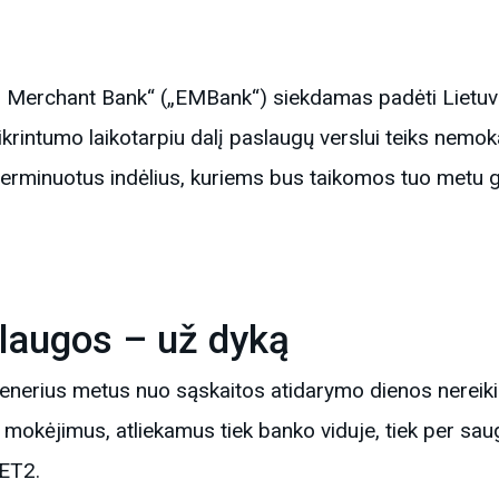
 Merchant Bank“ („EMBank“) siekdamas padėti Lietuvo
ikrintumo laikotarpiu dalį paslaugų verslui teiks nemok
terminuotus indėlius, kuriems bus taikomos tuo metu 
slaugos – už dyką
enerius metus nuo sąskaitos atidarymo dienos nereikia
us mokėjimus, atliekamus tiek banko viduje, tiek per sa
ET2.