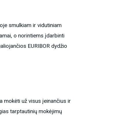
je smulkiam ir vidutiniam
amai, o norintiems įdarbinti
galiojančios EURIBOR dydžio
 mokėti už visus įeinančius ir
ugias tarptautinių mokėjimų