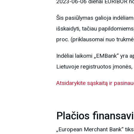
2023-06-06 dienai EURIBOR no
Šis pasiūlymas galioja indėliams
išskaidyti, tačiau papildomiems
proc. (priklausomai nuo trukm
Indėliai laikomi „EMBank“ yra ap
Lietuvoje registruotos įmonės, ū
Atsidarykite sąskaitą ir pasina
Plačios finansa
„European Merchant Bank“ tiksl