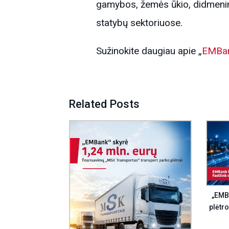
gamybos, žemės ūkio, didmeninė
statybų sektoriuose.
Sužinokite daugiau apie „
EMBa
Related Posts
„EMBa
plėtro