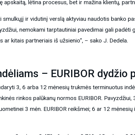
ę apskaitą, lėtina procesus, bet ir mažina klientų, part
i smulkųjį ir vidutinį verslą aktyviau naudotis banko p
džiui, nemokami tarptautiniai pavedimai gali padėti gre
 ar kitais partneriais iš užsienio“, – sako J. Dedela.
ndėliams – EURIBOR dydžio 
aryti 3, 6 arba 12 mėnesių trukmės terminuotus indėl
nkinės rinkos palūkanų normos EURIBOR. Pavyzdžiui, 3
uometinei 3 mėn. EURIBOR reikšmei; 6 ar 12 mėnesių in