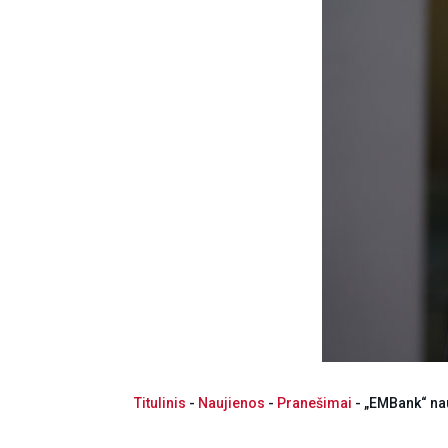
Titulinis
-
Naujienos
-
Pranešimai
-
„EMBank“ nau