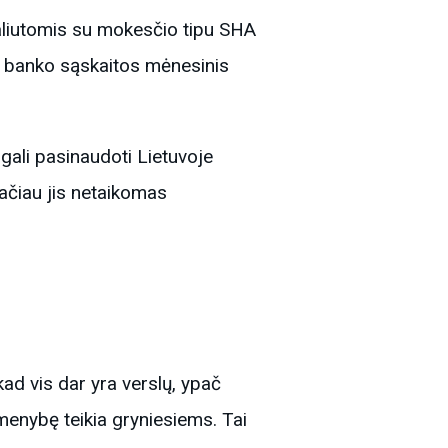
valiutomis su mokesčio tipu SHA
r banko sąskaitos mėnesinis
ali pasinaudoti Lietuvoje
tačiau jis netaikomas
d vis dar yra verslų, ypač
menybę teikia gryniesiems. Tai