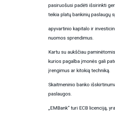
pasiruošusi padėti išsirinkti g
teikia platų bankinių paslaugų s
apyvartinio kapitalo ir investic
nuomos sprendimus.
Kartu su aukščiau paminėtomis 
kurios pagalba įmonės gali pato
įrengimus ar kitokią techniką.
Skaitmeninio banko išskirtinum
paslaugos.
„EMBank“ turi ECB licenciją, y