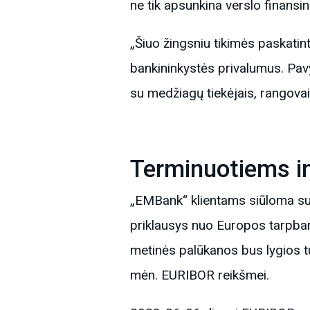
ne tik apsunkina verslo finansin
„Šiuo žingsniu tikimės paskatint
bankininkystės privalumus. Pavyz
su medžiagų tiekėjais, rangovais
Terminuotiems i
„EMBank“ klientams siūloma sud
priklausys nuo Europos tarpba
metinės palūkanos bus lygios t
mėn. EURIBOR reikšmei.