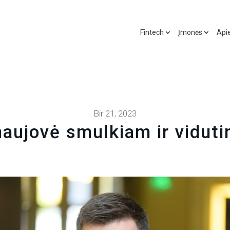
Fintech
Įmonės
Api
Bir 21, 2023
ujovė smulkiam ir viduti