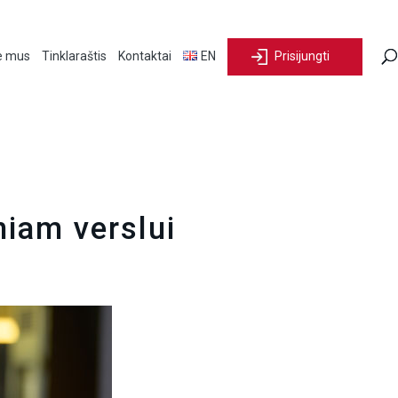
e mus
Tinklaraštis
Kontaktai
EN
Prisijungti
niam verslui