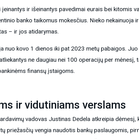
 įeinantys ir išeinantys pavedimai eurais bei kitomis 
ntinio banko taikomus mokesčius. Nieko nekainuoja i
ntas – ir jos atidarymas.
a nuo kovo 1 dienos iki pat 2023 metų pabaigos. Juo g
 atliekantys ne daugiau nei 100 operacijų per mėnesį, 
ebankinėms finansų įstaigoms.
ms ir vidutiniams verslams
rdavimų vadovas Justinas Dedela atkreipia dėmesį, ka
kitų priežasčių vengia naudotis bankų paslaugomis, pir