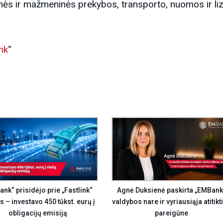
s ir mažmeninės prekybos, transporto, nuomos ir lizi
nk
“
Agnė Duksienė paskirta „EMBank
nk“ prisidėjo prie „Fastlink“
valdybos nare ir vyriausiąja atitikt
s – investavo 450 tūkst. eurų į
pareigūne
obligacijų emisiją