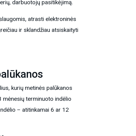
nerių, darbuotojų pasitikėjimą.
aslaugomis, atrasti elektroninės
ičiau ir sklandžiau atsiskaityti
palūkanos
ius, kurių metinės palūkanos
 mėnesių terminuoto indėlio
dėlio – atitinkamai 6 ar 12