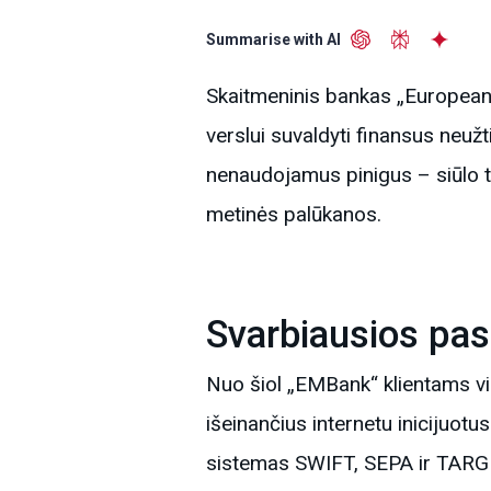
Summarise with AI
Skaitmeninis bankas „European
verslui suvaldyti finansus neužt
nenaudojamus pinigus – siūlo 
metinės palūkanos.
Svarbiausios pa
Nuo šiol „EMBank“ klientams vi
išeinančius internetu inicijuot
sistemas SWIFT, SEPA ir TARG