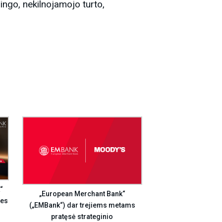
ngo, nekilnojamojo turto,
“
„European Merchant Bank“
ies
(„EMBank“) dar trejiems metams
pratęsė strateginio