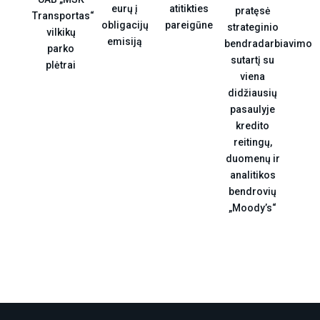
atitikties
eurų į
pratęsė
Transportas“
pareigūne
obligacijų
strateginio
vilkikų
emisiją
bendradarbiavimo
parko
sutartį su
plėtrai
viena
didžiausių
pasaulyje
kredito
reitingų,
duomenų ir
analitikos
bendrovių
„Moody’s“