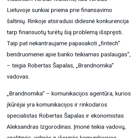
Lietuvoje sunkiai prieina prie finansavimo
šaltinių. Rinkoje atsiradusi didesnė konkurencija
tarp finansuotų turėtų šią problemą išspręsti.
Taip pat nekantraujame papasakoti „fintech“
bendruomenei apie banko teikiamas paslaugas“,
– teigia Robertas Šapalas, „Brandnomika“
vadovas.
„Brandnomika“ – komunikacijos agentūra, kurios
įkūrėjai yra komunikacijos ir rinkodaros
specialistas Robertas Šapalas ir ekonomistas
Aleksandras Izgorodinas. Įmonė teikia vadovų,
analitinės, vidinės ir išorinės komunikacijos