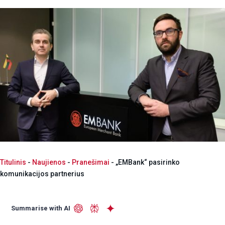
Titulinis
-
Naujienos
-
Pranešimai
-
„EMBank“ pasirinko
komunikacijos partnerius
Summarise with AI