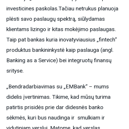
investicines paskolas.Tačiau netrukus planuoja
plėsti savo paslaugų spektrą, siūlydamas
klientams lizingo ir kitas mokėjimo paslaugas.
Taip pat bankas kuria inovatyviausius „fintech“
produktus bankininkystė kaip paslauga (angl.
Banking as a Service) bei integruotų finansų
srityse.
„Bendradarbiavimas su „EMBank“ – mums
didelis įvertinimas. Tikime, kad mūsų turima
patirtis prisidės prie dar didesnės banko
sėkmės, kuri bus naudinga ir smulkiam ir
vidutiniam verslui. Matome, kad verslas