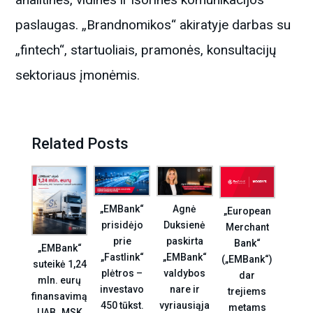
paslaugas. „Brandnomikos“ akiratyje darbas su
„fintech“, startuoliais, pramonės, konsultacijų
sektoriaus įmonėmis.
Related Posts
Agnė
„EMBank“
„European
Duksienė
prisidėjo
Merchant
paskirta
prie
Bank“
„EMBank“
„EMBank“
„Fastlink“
(„EMBank“)
suteikė 1,24
valdybos
plėtros –
dar
mln. eurų
nare ir
investavo
trejiems
finansavimą
vyriausiąja
450 tūkst.
metams
UAB „MSK