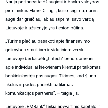
Nauja partneryste džiaugiasi ir banko valdybos
pirmininkas Ekmel Cilingir, kurio teigimu, norint
augti dar greičiau, labiau stiprinti savo vardą
Lietuvoje ir užsienyje yra tiesiog būtina.
„Turime plačiau pasakoti apie finansavimo
galimybes smulkiam ir vidutiniam verslui
Lietuvoje bei kalbėti „fintech“ bendruomenei
apie individualiai kiekvienam klientui pritaikomas
bankininkystės paslaugas. Tikimės, kad šiuos
tikslus ir padės pasiekti patikimas
komunikacijos partneris”, – teigia jis.
Lietuvoje „EMBank“ teikia apyvartinio kapitalo ir