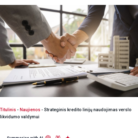
Titulinis
-
Naujienos
-
Strateginis kredito linijų naudojimas verslo
likvidumo valdymui
Summarise with AI