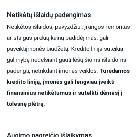
Netikėtų išlaidų padengimas
Netikėtos išlaidos, pavyzdžiui, įrangos remontas
ar staigus prekių kainų padidėjimas, gali
paveiktiįmonės biudžetą. Kredito linija suteikia
galimybę nedelsiant gauti lėšų šioms išlaidoms
padengti, netrikdant įmonės veiklos.
Turėdamos
kredito liniją, įmonės gali lengviau įveikti
finansinius netikėtumus ir sutelkti dėmesį į
tolesnę plėtrą.
Augimo pagreičio išlaikymas