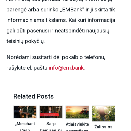
parengė arba surinko „EMBank“ ir ji skirta tik
informaciniams tikslams. Kai kuri informacija
gali būti pasenusi ir neatspindėti naujausių
teisinių pokyčių.
Norėdami susitarti dėl pokalbio telefonu,
rašykite el. paštu
info@em.bank
.
Related Posts
„Merchant
Sarp
Atlaisvinkite
Žaliosios
Cash
Demiray. Ką