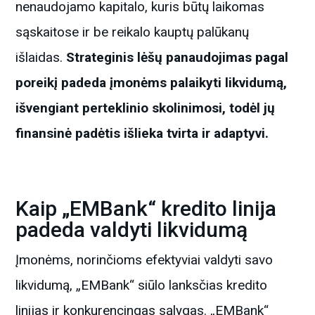
nenaudojamo kapitalo, kuris būtų laikomas
sąskaitose ir be reikalo kauptų palūkanų
išlaidas.
Strateginis lėšų panaudojimas pagal
poreikį padeda įmonėms palaikyti likvidumą,
išvengiant perteklinio skolinimosi, todėl jų
finansinė padėtis išlieka tvirta ir adaptyvi.
Kaip „EMBank“ kredito linija
padeda valdyti likvidumą
Įmonėms, norinčioms efektyviai valdyti savo
likvidumą, „EMBank“ siūlo lanksčias kredito
linijas ir konkurencingas sąlygas. „EMBank“