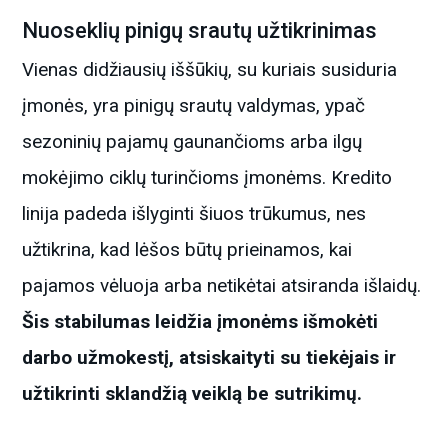
Nuoseklių pinigų srautų užtikrinimas
Vienas didžiausių iššūkių, su kuriais susiduria
įmonės, yra pinigų srautų valdymas, ypač
sezoninių pajamų gaunančioms arba ilgų
mokėjimo ciklų turinčioms įmonėms. Kredito
linija padeda išlyginti šiuos trūkumus, nes
užtikrina, kad lėšos būtų prieinamos, kai
pajamos vėluoja arba netikėtai atsiranda išlaidų.
Šis stabilumas leidžia įmonėms išmokėti
darbo užmokestį, atsiskaityti su tiekėjais ir
užtikrinti sklandžią veiklą be sutrikimų.