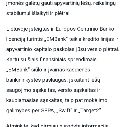
įmonės galėtų gauti apyvartinių lėšų, reikalingų
stabilumui išlaikyti ir plėtrai.
Lietuvoje įsteigtas ir Europos Centrinio Banko
licenciją turintis „EMBank“ teikia kredito linijas ir
apyvartinio kapitalo paskolas jūsų verslo plėtrai.
Kartu su šiais finansiniais sprendimais
„EMBank“ siūlo ir įvairias kasdienės
bankininkystės paslaugas, įskaitant lėšų
saugojimo sąskaitas, verslo sąskaitas ir
kaupiamąsias sąskaitas, taip pat mokėjimo
galimybes per SEPA, „Swift“ ir „Target2“.
Atminkite, kad pirmiau nurodytą informaciją