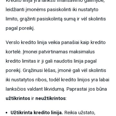
Kredito linija yra lanksti finansavimo galimybė,
leidžianti įmonėms pasiskolinti iki nustatyto
limito, grąžinti pasiskolintą sumą ir vėl skolintis
pagal poreikį.
Verslo kredito linija veikia panašiai kaip kredito
kortelė. Įmonei patvirtinamas maksimalus
kredito limitas ir ji gali naudotis linija pagal
poreikį. Grąžinusi lėšas, įmonė gali vėl skolintis
iki nustatytos ribos, todėl kredito linijos yra labai
lanksčios valdant likvidumą. Paprastai jos būna
užtikrintos
ir
neužtikrintos
:
Užtikrinta kredito linija.
Reikia užstato,