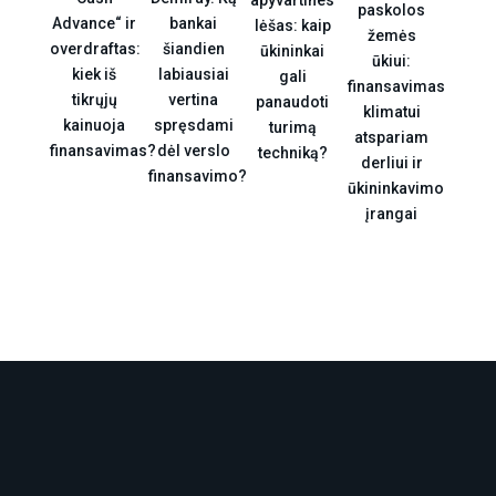
apyvartines
paskolos
Advance“ ir
bankai
lėšas: kaip
žemės
overdraftas:
šiandien
ūkininkai
ūkiui:
kiek iš
labiausiai
gali
finansavimas
tikrųjų
vertina
panaudoti
klimatui
kainuoja
spręsdami
turimą
atspariam
finansavimas?
dėl verslo
techniką?
derliui ir
finansavimo?
ūkininkavimo
įrangai