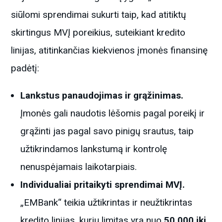
siūlomi sprendimai sukurti taip, kad atitiktų
skirtingus MVĮ poreikius, suteikiant kredito
linijas, atitinkančias kiekvienos įmonės finansinę
padėtį:
Lankstus panaudojimas ir grąžinimas.
Įmonės gali naudotis lėšomis pagal poreikį ir
grąžinti jas pagal savo pinigų srautus, taip
užtikrindamos lankstumą ir kontrolę
nenuspėjamais laikotarpiais.
Individualiai pritaikyti sprendimai MVĮ.
„EMBank“ teikia užtikrintas ir neužtikrintas
kredito linijas, kurių limitas yra nuo
50 000 iki